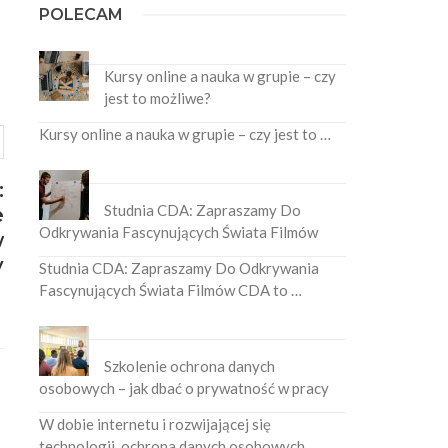
POLECAM
Kursy online a nauka w grupie – czy
jest to możliwe?
Kursy online a nauka w grupie – czy jest to …
:
Studnia CDA: Zapraszamy Do
e
Odkrywania Fascynujących Świata Filmów
w
y
Studnia CDA: Zapraszamy Do Odkrywania
Fascynujących Świata Filmów CDA to …
Szkolenie ochrona danych
osobowych – jak dbać o prywatność w pracy
W dobie internetu i rozwijającej się
technologii, ochrona danych osobowych …