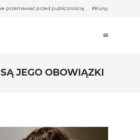
rzed publicznością
#Kursy programowania: Jak rozpocząć 
E SĄ JEGO OBOWIĄZKI