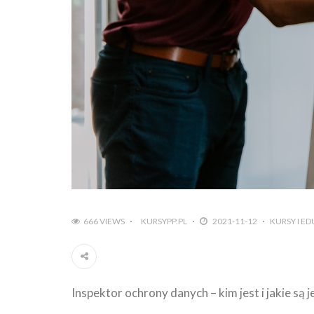
666 VIEWS
KURSYPP.PL
2021-11-12
KURSY I E
Inspektor ochrony danych – kim jest i jakie są 