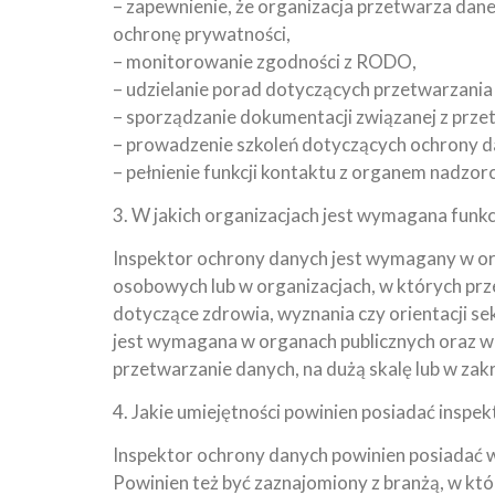
– zapewnienie, że organizacja przetwarza d
ochronę prywatności,
– monitorowanie zgodności z RODO,
– udzielanie porad dotyczących przetwarzania
– sporządzanie dokumentacji związanej z prz
– prowadzenie szkoleń dotyczących ochrony d
– pełnienie funkcji kontaktu z organem nadz
3. W jakich organizacjach jest wymagana funk
Inspektor ochrony danych jest wymagany w org
osobowych lub w organizacjach, w których prze
dotyczące zdrowia, wyznania czy orientacji s
jest wymagana w organach publicznych oraz w 
przetwarzanie danych, na dużą skalę lub w zak
4. Jakie umiejętności powinien posiadać inspe
Inspektor ochrony danych powinien posiadać
Powinien też być zaznajomiony z branżą, w któr