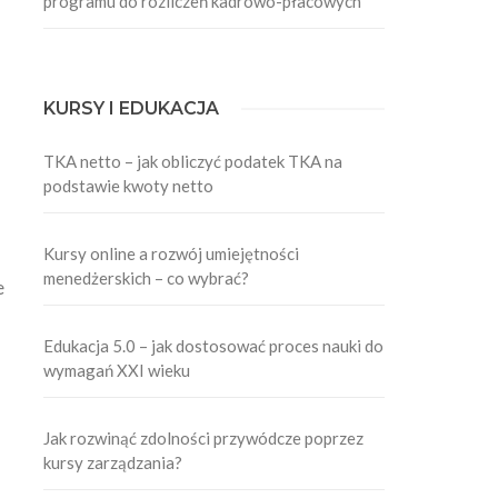
programu do rozliczeń kadrowo-płacowych
KURSY I EDUKACJA
TKA netto – jak obliczyć podatek TKA na
podstawie kwoty netto
Kursy online a rozwój umiejętności
menedżerskich – co wybrać?
e
Edukacja 5.0 – jak dostosować proces nauki do
wymagań XXI wieku
Jak rozwinąć zdolności przywódcze poprzez
kursy zarządzania?