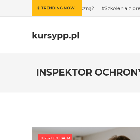
ie i kondycję fizyczną?
#Szkolenia z prezentacji publicz
TRENDING NOW
kursypp.pl
INSPEKTOR OCHRONY 
KURSY I EDUKACJA