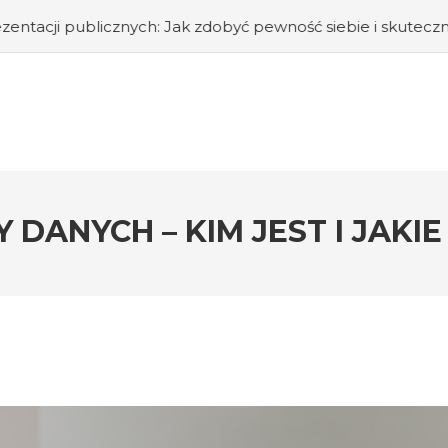
nych: Jak zdobyć pewność siebie i skutecznie przemawiać p
DANYCH – KIM JEST I JAKI