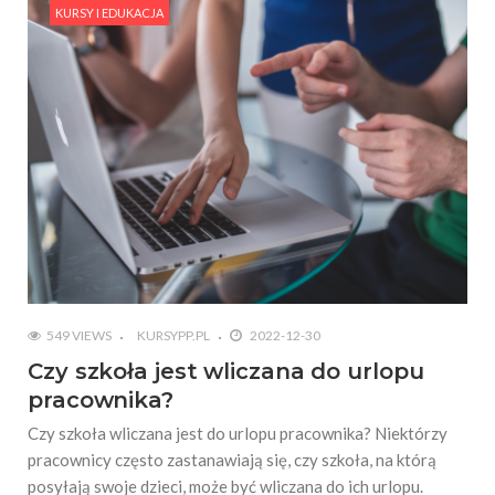
#Czy można pracować 12 godzin dziennie? –
KURSY I EDUKACJA
regulacje prawne dotyczące czasu pracy
#Szkolenia z zarządzania projektem: Skuteczne
metody planowania, monitorowania i realizacji
projektów
#Szkolenie czas pracy kierowców – regulacje
prawne dotyczące czasu pracy w transporcie
#Jak uzasadnić likwidację stanowiska pracy –
praktyczne wskazówki dla pracodawców
549 VIEWS
KURSYPP.PL
2022-12-30
Czy szkoła jest wliczana do urlopu
pracownika?
Czy szkoła wliczana jest do urlopu pracownika? Niektórzy
pracownicy często zastanawiają się, czy szkoła, na którą
posyłają swoje dzieci, może być wliczana do ich urlopu.