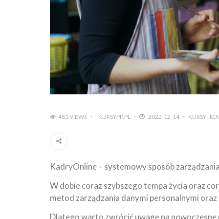
481 VIEWS
KURSYPP.PL
2022-12-14
KURSY I E
KadryOnline – systemowy sposób zarządzani
W dobie coraz szybszego tempa życia oraz cora
metod zarządzania danymi personalnymi oraz 
Dlatego warto zwrócić uwagę na nowoczesne p