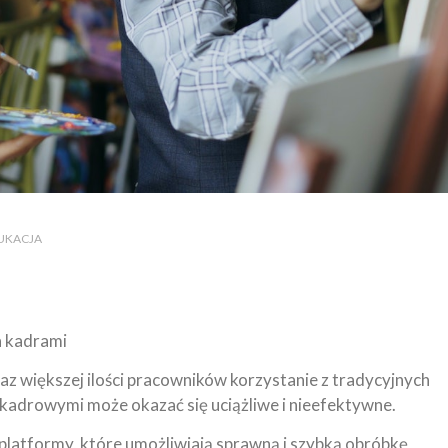
DUKACJA
a kadrami
z większej ilości pracowników korzystanie z tradycyjnych
kadrowymi może okazać się uciążliwe i nieefektywne.
latformy, które umożliwiają sprawną i szybką obróbkę