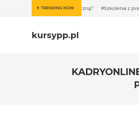
e i kondycję fizyczną?
#Szkolenia z prezentacji publiczn
TRENDING NOW
kursypp.pl
KADRYONLINE