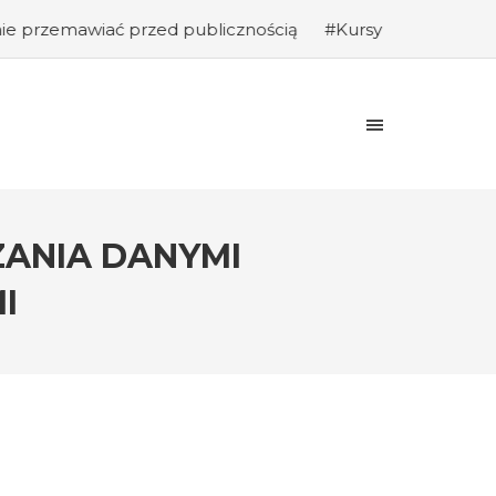
zed publicznością
#Kursy programowania: Jak rozpocząć k
ZANIA DANYMI
I