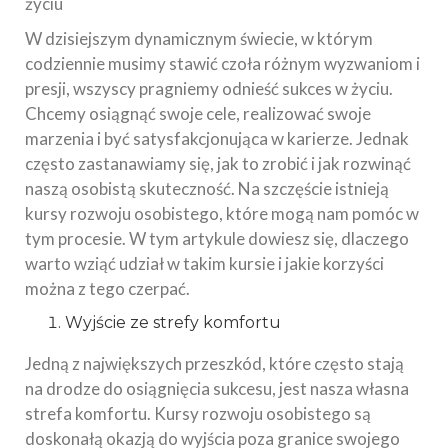
życiu
W dzisiejszym dynamicznym świecie, w którym
codziennie musimy stawić czoła różnym wyzwaniom i
presji, wszyscy pragniemy odnieść sukces w życiu.
Chcemy osiągnąć swoje cele, realizować swoje
marzenia i być satysfakcjonująca w karierze. Jednak
często zastanawiamy się, jak to zrobić i jak rozwinąć
naszą osobistą skuteczność. Na szczęście istnieją
kursy rozwoju osobistego, które mogą nam pomóc w
tym procesie. W tym artykule dowiesz się, dlaczego
warto wziąć udział w takim kursie i jakie korzyści
można z tego czerpać.
Wyjście ze strefy komfortu
Jedną z największych przeszkód, które często stają
na drodze do osiągnięcia sukcesu, jest nasza własna
strefa komfortu. Kursy rozwoju osobistego są
doskonałą okazją do wyjścia poza granice swojego