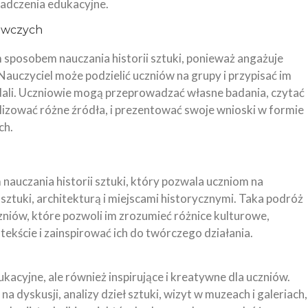
iadczenia edukacyjne.
dawczych
sposobem nauczania historii sztuki, ponieważ angażuje
auczyciel może podzielić uczniów na grupy i przypisać im
dali. Uczniowie mogą przeprowadzać własne badania, czytać
alizować różne źródła, i prezentować swoje wnioski w formie
ch.
uczania historii sztuki, który pozwala uczniom na
 sztuki, architekturą i miejscami historycznymi. Taka podróż
iów, które pozwoli im zrozumieć różnice kulturowe,
tekście i zainspirować ich do twórczego działania.
ukacyjne, ale również inspirujące i kreatywne dla uczniów.
 dyskusji, analizy dzieł sztuki, wizyt w muzeach i galeriach,