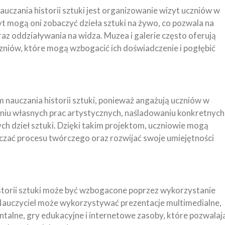
auczania historii sztuki jest organizowanie wizyt uczniów w
yt mogą oni zobaczyć dzieła sztuki na żywo, co pozwala na
raz oddziaływania na widza. Muzea i galerie często oferują
zniów, które mogą wzbogacić ich doświadczenie i pogłębić
nauczania historii sztuki, ponieważ angażują uczniów w
niu własnych prac artystycznych, naśladowaniu konkretnych
ych dzieł sztuki. Dzięki takim projektom, uczniowie mogą
dczać procesu twórczego oraz rozwijać swoje umiejętności
storii sztuki może być wzbogacone poprzez wykorzystanie
Nauczyciel może wykorzystywać prezentacje multimedialne,
talne, gry edukacyjne i internetowe zasoby, które pozwalaj