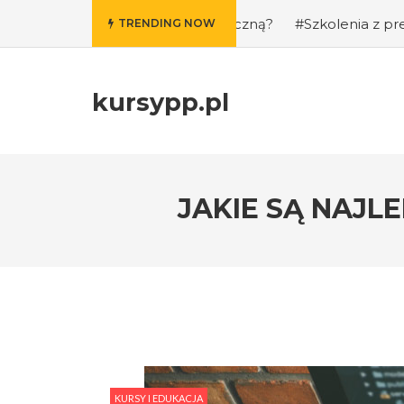
ie i kondycję fizyczną?
#Szkolenia z prezentacji publicz
TRENDING NOW
kursypp.pl
JAKIE SĄ NAJL
KURSY I EDUKACJA