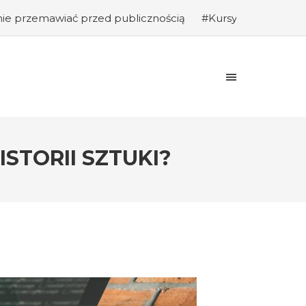
rzed publicznością
#Kursy programowania: Jak rozpocząć
STORII SZTUKI?