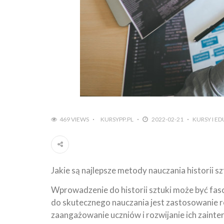
469 VIEWS
KURSYPP.PL
2022-02-21
KURSY I E
Jakie są najlepsze metody nauczania historii sz
Wprowadzenie do historii sztuki może być fasc
do skutecznego nauczania jest zastosowanie 
zaangażowanie uczniów i rozwijanie ich zaint