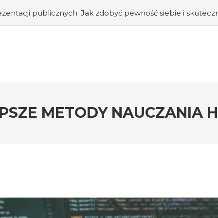
nych: Jak zdobyć pewność siebie i skutecznie przemawiać p
EPSZE METODY NAUCZANIA HI