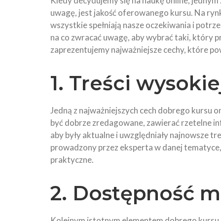
Kiedy decydujemy się na naukę online, jednym
uwagę, jest jakość oferowanego kursu. Na ryn
wszystkie spełniają nasze oczekiwania i potrze
na co zwracać uwagę, aby wybrać taki, który 
zaprezentujemy najważniejsze cechy, które pow
1. Treści wysokie
Jedną z najważniejszych cech dobrego kursu onl
być dobrze zredagowane, zawierać rzetelne inf
aby były aktualne i uwzględniały najnowsze tre
prowadzony przez eksperta w danej tematyce,
praktyczne.
2. Dostępność m
Kolejnym istotnym elementem dobrego kursu o