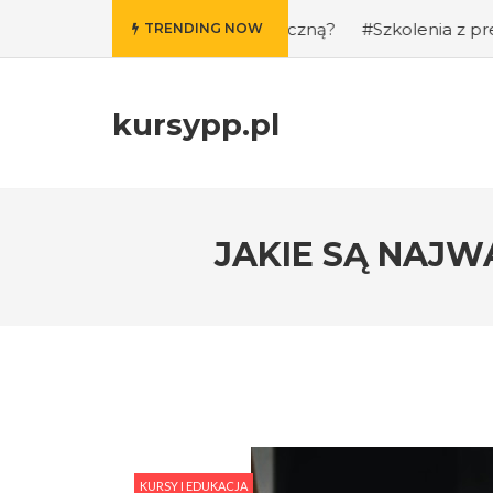
ie i kondycję fizyczną?
#Szkolenia z prezentacji publicz
TRENDING NOW
kursypp.pl
JAKIE SĄ NAJW
KURSY I EDUKACJA