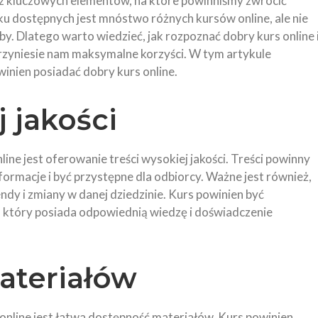
 z kluczowych elementów, na które powinniśmy zwrócić
ku dostępnych jest mnóstwo różnych kursów online, ale nie
by. Dlatego warto wiedzieć, jak rozpoznać dobry kurs online 
przyniesie nam maksymalne korzyści. W tym artykule
inien posiadać dobry kurs online.
j jakości
ine jest oferowanie treści wysokiej jakości. Treści powinny
ormacje i być przystępne dla odbiorcy. Ważne jest również,
ndy i zmiany w danej dziedzinie. Kurs powinien być
 który posiada odpowiednią wiedzę i doświadczenie
ateriałów
nline jest łatwa dostępność materiałów. Kurs powinien