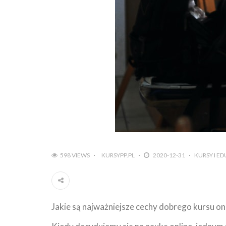
598 VIEWS
KURSYPP.PL
2020-12-31
KURSY I E
Jakie są najważniejsze cechy dobrego kursu on