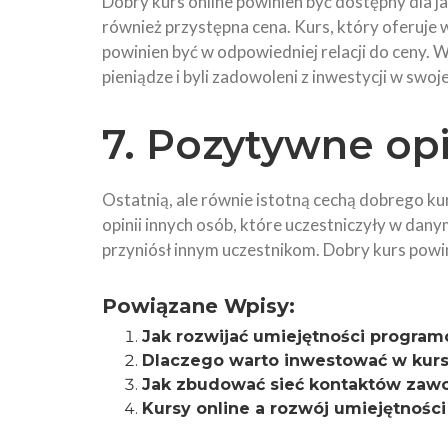
Dobry kurs online powinien być dostępny dla j
również przystępna cena. Kurs, który oferuje
powinien być w odpowiedniej relacji do ceny. W
pieniądze i byli zadowoleni z inwestycji w swo
7. Pozytywne op
Ostatnią, ale równie istotną cechą dobrego ku
opinii innych osób, które uczestniczyły w dany
przyniósł innym uczestnikom. Dobry kurs powi
Powiązane Wpisy:
Jak rozwijać umiejętności progra
Dlaczego warto inwestować w kurs
Jak zbudować sieć kontaktów zaw
Kursy online a rozwój umiejętności