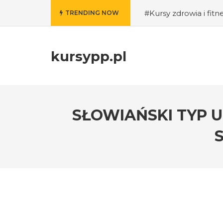
#Kursy zdrowia i fitn
TRENDING NOW
pewność siebie i skut
IT?
#Praca a zdrow
narzędzia i funkcje 
kursypp.pl
przywódcze i motywo
#Szkolenia z zarządz
czas pracy kierowców 
– praktyczne wskazó
SŁOWIAŃSKI TYP 