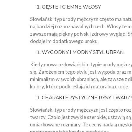
GĘSTE I CIEMNE WŁOSY
Słowiański typ urody mężczyzn często ma natur
najbardziej rozpoznawalnych cech. Włosy te m
zawsze mają piękny połysk i zdrowy wygląd. Słow
dodaje im dodatkowego uroku.
WYGODNY I MODNY STYL UBRAŃ
Kiedy mowa o słowiańskim typie urody mężczy
się. Założeniem tego stylu jest wygoda oraz m
minimalizm w swoich ubraniach, ale zawsze z d
kolory, które podkreślają ich naturalną urodę.
CHARAKTERYSTYCZNE RYSY TWARZ
Słowiański typ urody mężczyzn jest często r
twarzy. Czoło jest zwykle szerokie, ustawią są
umiarkowane rozmiary. Te cechy nadają męskiej
postrzegane jako bardzo atrakcyjne.