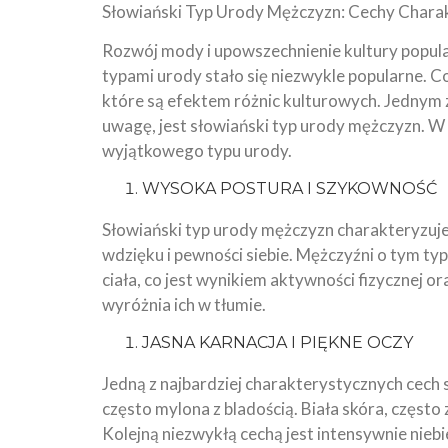
Słowiański Typ Urody Mężczyzn: Cechy Chara
Rozwój mody i upowszechnienie kultury popul
typami urody stało się niezwykle popularne. C
które są efektem różnic kulturowych. Jednym 
uwagę, jest słowiański typ urody mężczyzn. 
wyjątkowego typu urody.
WYSOKA POSTURA I SZYKOWNOŚĆ
Słowiański typ urody mężczyzn charakteryzuj
wdzięku i pewności siebie. Mężczyźni o tym t
ciała, co jest wynikiem aktywności fizycznej o
wyróżnia ich w tłumie.
JASNA KARNACJA I PIĘKNE OCZY
Jedną z najbardziej charakterystycznych cech 
często mylona z bladością. Biała skóra, często
Kolejną niezwykłą cechą jest intensywnie niebie