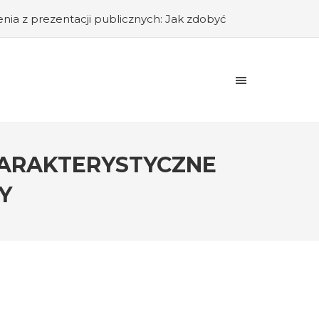
nia z prezentacji publicznych: Jak zdobyć
wania: Jak rozpocząć karierę w branży
ów w miejscu pracy
#Program płatnika –
rzywództwa: Jak rozwijać umiejętności
regulacje prawne dotyczące czasu pracy
a i realizacji projektów
#Szkolenie
#Jak uzasadnić likwidację stanowiska pracy
HARAKTERYSTYCZNE
Y