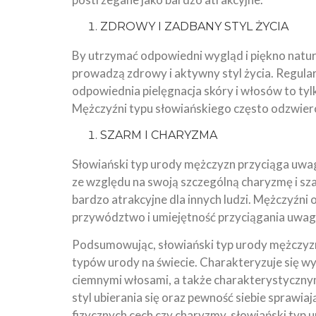
ZDROWY I ZADBANY STYL ŻYCIA
By utrzymać odpowiedni wygląd i piękno natur
prowadzą zdrowy i aktywny styl życia. Regular
odpowiednia pielęgnacja skóry i włosów to tyl
Mężczyźni typu słowiańskiego często odzwierc
SZARM I CHARYZMA
Słowiański typ urody mężczyzn przyciąga uwagę
ze względu na swoją szczególną charyzmę i szarm
bardzo atrakcyjne dla innych ludzi. Mężczyźni
przywództwo i umiejętność przyciągania uwagi
Podsumowując, słowiański typ urody mężczyzn 
typów urody na świecie. Charakteryzuje się wy
ciemnymi włosami, a także charakterystycznymi
styl ubierania się oraz pewność siebie sprawiaj
fizycznych cech czy charyzmy, słowiański typ 