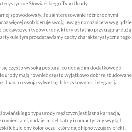
kterystyczne Słowiańskiego Typu Urody
arnej spowodowały, że zainteresowanie różnorodnymi
oraz więcej osób kieruje swoją uwagę na różnice w wyglądzie
z ciekawszych typów urody, który ostatnio przyciągnął dużą
W artykule tym przedstawiamy cechy charakterystyczne tego
e się często wysoką posturą, co dodaje im dodatkowego
ypie urody mają również często wyjątkowo dobrze zbudowane
raz dbania o swoją sylwetkę. Ich szykowność i elegancja
słowiańskiego typu urody mężczyzn jest jasna karnacja,
 z rumieńcami, nadaje im delikatny i romantyczny wygląd.
ski lub zielony kolor oczu, który daje hipnotyzujący efekt.