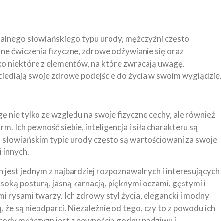
alnego słowiańskiego typu urody, mężczyźni często
ne ćwiczenia fizyczne, zdrowe odżywianie się oraz
ko niektóre z elementów, na które zwracają uwagę.
iedlają swoje zdrowe podejście do życia w swoim wyglądzie
 nie tylko ze względu na swoje fizyczne cechy, ale również
. Ich pewność siebie, inteligencja i siła charakteru są
 o słowiańskim typie urody często są wartościowani za swoje
 innych.
jest jednym z najbardziej rozpoznawalnych i interesujących
soką posturą, jasną karnacją, pięknymi oczami, gęstymi i
 rysami twarzy. Ich zdrowy styl życia, elegancki i modny
ą, że są nieodparci. Niezależnie od tego, czy to z powodu ich
urody mężczyzn jest z pewnością godny podziwu i