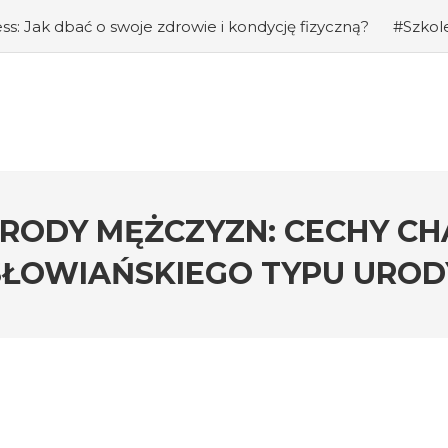
ess: Jak dbać o swoje zdrowie i kondycję fizyczną?
#Szkole
ecznie przemawiać przed publicznością
#Kursy programo
ie psychiczne – jak dbać o dobre samopoczucie pracownik
programu do rozliczeń kadrowo-płacowych
#Szkolenia z p
wać zespół
#Czy można pracować 12 godzin dziennie? – 
ania projektem: Skuteczne metody planowania, monitorowani
– regulacje prawne dotyczące czasu pracy w transporcie
wki dla pracodawców
URODY MĘŻCZYZN: CECHY C
SŁOWIAŃSKIEGO TYPU UROD