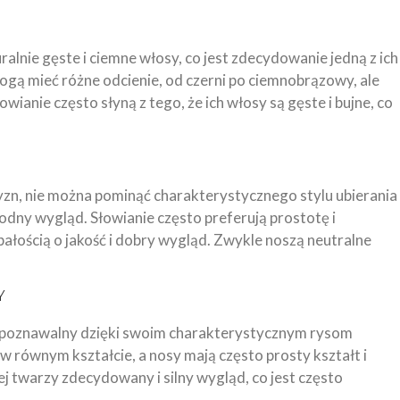
alnie gęste i ciemne włosy, co jest zdecydowanie jedną z ich
ogą mieć różne odcienie, od czerni po ciemnobrązowy, ale
ianie często słyną z tego, że ich włosy są gęste i bujne, co
zn, nie można pominąć charakterystycznego stylu ubierania
odny wygląd. Słowianie często preferują prostotę i
bałością o jakość i dobry wygląd. Zwykle noszą neutralne
Y
ozpoznawalny dzięki swoim charakterystycznym rysom
 w równym kształcie, a nosy mają często prosty kształt i
 twarzy zdecydowany i silny wygląd, co jest często