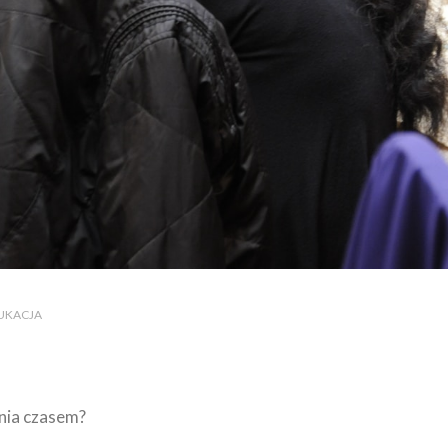
DUKACJA
nia czasem?