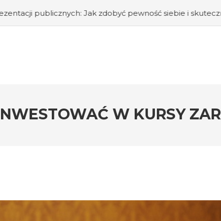
ch: Jak zdobyć pewność siebie i skutecznie przemawiać prz
INWESTOWAĆ W KURSY ZAR