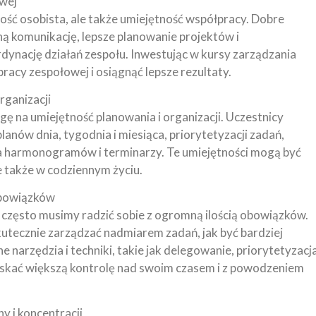
wej
ość osobista, ale także umiejętność współpracy. Dobre
ą komunikację, lepsze planowanie projektów i
ynację działań zespołu. Inwestując w kursy zarządzania
cy zespołowej i osiągnąć lepsze rezultaty.
rganizacji
ę na umiejętność planowania i organizacji. Uczestnicy
anów dnia, tygodnia i miesiąca, priorytetyzacji zadań,
 harmonogramów i terminarzy. Te umiejętności mogą być
le także w codziennym życiu.
obowiązków
często musimy radzić sobie z ogromną ilością obowiązków.
kutecznie zarządzać nadmiarem zadań, jak być bardziej
narzędzia i techniki, takie jak delegowanie, priorytetyzacj
yskać większą kontrolę nad swoim czasem i z powodzeniem
y i koncentracji