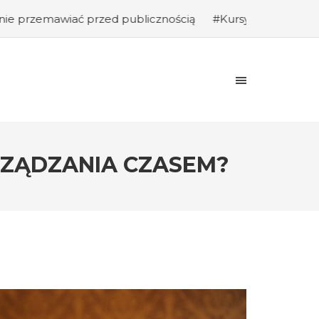
ed publicznością
#Kursy programowania: Jak rozpocząć k
ZĄDZANIA CZASEM?