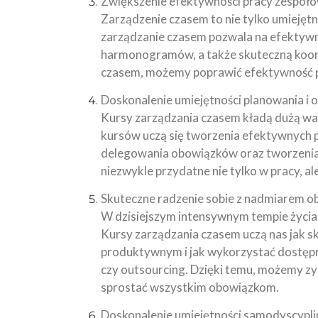
Zwiększenie efektywności pracy zespoło
Zarządzenie czasem to nie tylko umiejętn
zarządzanie czasem pozwala na efektywn
harmonogramów, a także skuteczną koord
czasem, możemy poprawić efektywność pra
Doskonalenie umiejętności planowania i o
Kursy zarządzania czasem kładą dużą wag
kursów uczą się tworzenia efektywnych pl
delegowania obowiązków oraz tworzenia
niezwykle przydatne nie tylko w pracy, a
Skuteczne radzenie sobie z nadmiarem 
W dzisiejszym intensywnym tempie życia 
Kursy zarządzania czasem uczą nas jak s
produktywnym i jak wykorzystać dostępne 
czy outsourcing. Dzięki temu, możemy z
sprostać wszystkim obowiązkom.
Doskonalenie umiejętności samodyscyplin