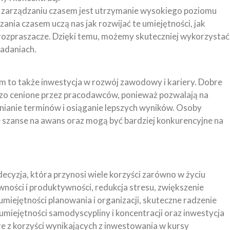
 zarządzaniu czasem jest utrzymanie wysokiego poziomu
ania czasem uczą nas jak rozwijać te umiejętności, jak
rozpraszacze. Dzięki temu, możemy skuteczniej wykorzystać
zadaniach.
m to także inwestycja w rozwój zawodowy i kariery. Dobre
dzo cenione przez pracodawców, ponieważ pozwalają na
nianie terminów i osiąganie lepszych wyników. Osoby
e szanse na awans oraz mogą być bardziej konkurencyjne na
ecyzja, która przynosi wiele korzyści zarówno w życiu
ości i produktywności, redukcja stresu, zwiększenie
miejętności planowania i organizacji, skuteczne radzenie
miejętności samodyscypliny i koncentracji oraz inwestycja
re z korzyści wynikających z inwestowania w kursy