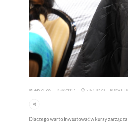
445 VIEWS
KURSYPP.PL
2021-09-23
KURSY I E
Dlaczego warto inwestować w kursy zarządza