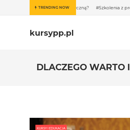
 i kondycję fizyczną?
#Szkolenia z prezentacji publiczny
TRENDING NOW
kursypp.pl
DLACZEGO WARTO 
KURSY I EDUKACJA