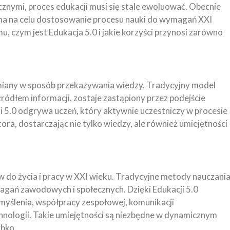
znymi, proces edukacji musi się stale ewoluować. Obecnie
 ma na celu dostosowanie procesu nauki do wymagań XXI
u, czym jest Edukacja 5.0 i jakie korzyści przynosi zarówno
miany w sposób przekazywania wiedzy. Tradycyjny model
ródłem informacji, zostaje zastąpiony przez podejście
ji 5.0 odgrywa uczeń, który aktywnie uczestniczy w procesie
tora, dostarczając nie tylko wiedzy, ale również umiejętności
w do życia i pracy w XXI wieku. Tradycyjne metody nauczani
magań zawodowych i społecznych. Dzięki Edukacji 5.0
 myślenia, współpracy zespołowej, komunikacji
chnologii. Takie umiejętności są niezbędne w dynamicznym
ybko.