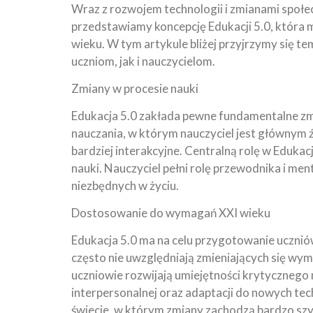
Wraz z rozwojem technologii i zmianami społec
przedstawiamy koncepcję Edukacji 5.0, która
wieku. W tym artykule bliżej przyjrzymy się tem
uczniom, jak i nauczycielom.
Zmiany w procesie nauki
Edukacja 5.0 zakłada pewne fundamentalne z
nauczania, w którym nauczyciel jest głównym ź
bardziej interakcyjne. Centralną rolę w Edukac
nauki. Nauczyciel pełni rolę przewodnika i men
niezbędnych w życiu.
Dostosowanie do wymagań XXI wieku
Edukacja 5.0 ma na celu przygotowanie ucznió
często nie uwzględniają zmieniających się wy
uczniowie rozwijają umiejętności krytycznego
interpersonalnej oraz adaptacji do nowych te
świecie, w którym zmiany zachodzą bardzo sz