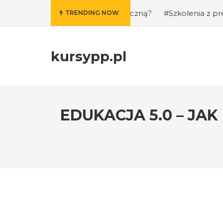
wie i kondycję fizyczną?
#Szkolenia z prezentacji public
TRENDING NOW
kursypp.pl
EDUKACJA 5.0 – J