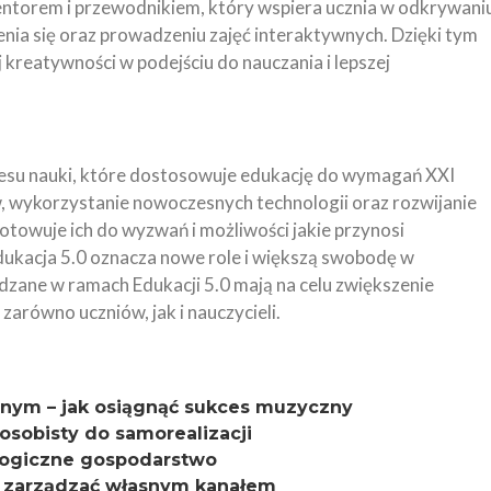
 mentorem i przewodnikiem, który wspiera ucznia w odkrywani
enia się oraz prowadzeniu zajęć interaktywnych. Dzięki tym
kreatywności w podejściu do nauczania i lepszej
cesu nauki, które dostosowuje edukację do wymagań XXI
, wykorzystanie nowoczesnych technologii oraz rozwijanie
otowuje ich do wyzwań i możliwości jakie przynosi
dukacja 5.0 oznacza nowe role i większą swobodę w
zane w ramach Edukacji 5.0 mają na celu zwiększenie
zarówno uczniów, jak i nauczycieli.
nym – jak osiągnąć sukces muzyczny
osobisty do samorealizacji
ologiczne gospodarstwo
 i zarządzać własnym kanałem