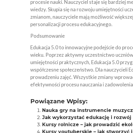
procesie nauki. Nauczyciel staje się bardziej
wiedzy. Skupia się na rozwoju umiejętności ucz
zmianom, nauczyciele mają możliwość większej 
personalizacji procesu edukacyjnego.
Podsumowanie
Edukacja 5.0 to innowacyjne podejście do pro
wieku. Poprzez aktywny uczestnictwo uczniów
umiejętności praktycznych, Edukacja 5.0 przyg
współczesne społeczeństwo. Dla nauczycieli E
prowadzeniu zajęć. Wszystkie zmiany wprowad
efektywności procesu nauczania i zadowolenia 
Powiązane Wpisy:
Nauka gry na instrumencie muzycz
Jak wykorzystać edukację i rozwój 
Kursy rolnicze – jak prowadzić ek
Kursy youtuberskie – jak stworzyć