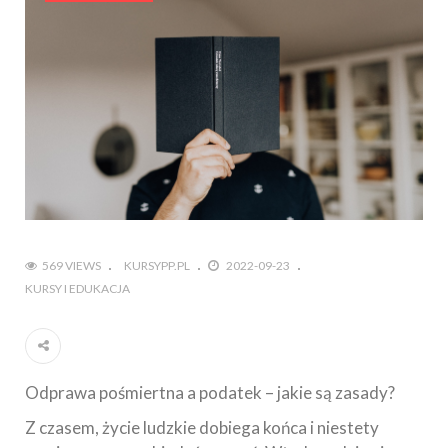
569 VIEWS
KURSYPP.PL
2022-09-23
KURSY I EDUKACJA
Odprawa pośmiertna a podatek – jakie są zasady?
Z czasem, życie ludzkie dobiega końca i niestety