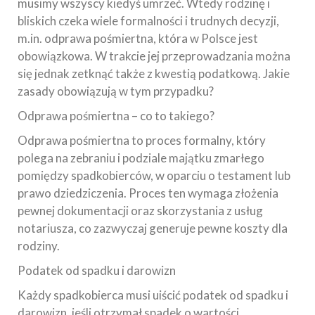
musimy wszyscy kiedyś umrzeć. Wtedy rodzinę i
bliskich czeka wiele formalności i trudnych decyzji,
m.in. odprawa pośmiertna, która w Polsce jest
obowiązkowa. W trakcie jej przeprowadzania można
się jednak zetknąć także z kwestią podatkową. Jakie
zasady obowiązują w tym przypadku?
Odprawa pośmiertna – co to takiego?
Odprawa pośmiertna to proces formalny, który
polega na zebraniu i podziale majątku zmarłego
pomiędzy spadkobierców, w oparciu o testament lub
prawo dziedziczenia. Proces ten wymaga złożenia
pewnej dokumentacji oraz skorzystania z usług
notariusza, co zazwyczaj generuje pewne koszty dla
rodziny.
Podatek od spadku i darowizn
Każdy spadkobierca musi uiścić podatek od spadku i
darowizn, jeśli otrzymał spadek o wartości