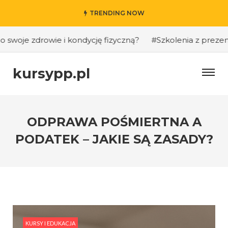
TRENDING NOW
woje zdrowie i kondycję fizyczną?
#Szkolenia z prezentacj
kursypp.pl
ODPRAWA POŚMIERTNA A
PODATEK – JAKIE SĄ ZASADY?
KURSY I EDUKACJA