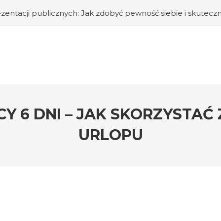
nych: Jak zdobyć pewność siebie i skutecznie przemawiać p
Y 6 DNI – JAK SKORZYSTA
URLOPU