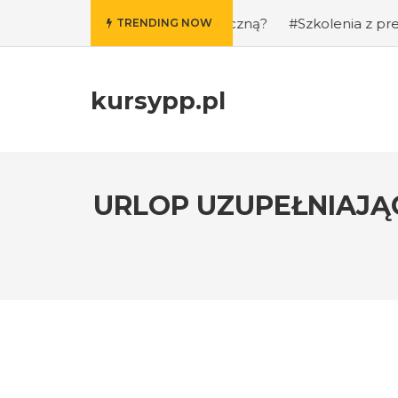
wie i kondycję fizyczną?
#Szkolenia z prezentacji publicz
TRENDING NOW
kursypp.pl
URLOP UZUPEŁNIAJĄC