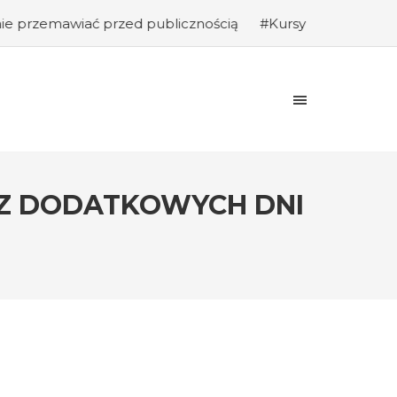
rzed publicznością
#Kursy programowania: Jak rozpocząć
Ć Z DODATKOWYCH DNI