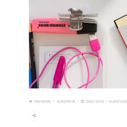
740 VIEWS
KURSYPP.PL
2022-10-01
KURSY I E